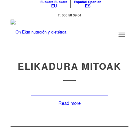
Euskara
Euskara
Español
Spanish
EU
ES
T: 605 58 39 64
ELIKADURA MITOAK
Read more