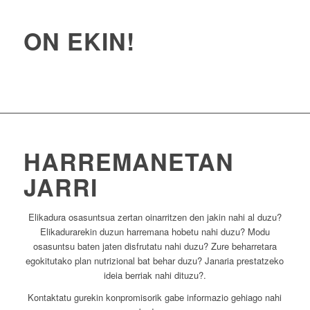
ON EKIN!
HARREMANETAN
JARRI
Elikadura osasuntsua zertan oinarritzen den jakin nahi al duzu?
Elikadurarekin duzun harremana hobetu nahi duzu? Modu
osasuntsu baten jaten disfrutatu nahi duzu? Zure beharretara
egokitutako plan nutrizional bat behar duzu? Janaria prestatzeko
ideia berriak nahi dituzu?.
Kontaktatu gurekin konpromisorik gabe informazio gehiago nahi