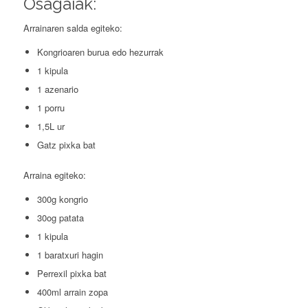
Osagaiak:
Arrainaren salda egiteko:
Kongrioaren burua edo hezurrak
1 kipula
1 azenario
1 porru
1,5L ur
Gatz pixka bat
Arraina egiteko:
300g kongrio
30og patata
1 kipula
1 baratxuri hagin
Perrexil pixka bat
400ml arrain zopa