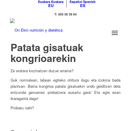
Euskara
Euskara
Español
Spanish
EU
ES
T: 605 58 39 64
Patata gisatuak
kongrioarekin
Ze eratara kozinatzen duzue arraina?
Guk normalean, labean egiteko ohitura dugu eta izokina bada
plantxan. Baina kongrioa patata gisatuekin ondo gelditzen dela
entzunda genuenez probatzera ausartu gara! Eta egia esan
ikaragarria dago!
Probatu nahi?