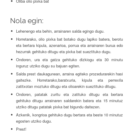
Oliba olio pixka bat
Nola egin:
Lehenengo eta behin, arrainaren salda egingo dugu.
Horretarako, olio pixka bat botako dugu lapiko batera, berotu
eta bertara kipula, azenarioa, porrua eta arrainaren burua edo
hezurrak gehituko ditugu eta pixka bat sueztituko dugu.
Ondoren, ura eta gatza gehituko dizkiogu eta 30 minutu
inguruz utziko dugu su bajuan egiten.
Salda prest daukagunean, arraina egiteko prozedurarekin hasi
gaitezke. Horretarako,baratxuria, kipula eta perrexila
zatitxotan moztuko ditugu eta olioarekin sueztituko ditugu.
Ondoren, patatak zuritu eta zatituko ditugu eta bertara
gehituko ditugu arrainaren saldarekin batera eta 15 minutuz
utziko ditugu patatak pixka bat bigundu daitezen.
Azkenik, kongrioa gehituko dugu bertara eta beste 10 minutuz
egosten utziko dugu.
Prest!