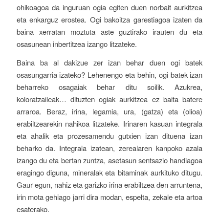
ohikoagoa da inguruan ogia egiten duen norbait aurkitzea
eta enkarguz erostea. Ogi bakoitza garestiagoa izaten da
baina xerratan moztuta aste guztirako irauten du eta
osasunean inbertitzea izango litzateke.
Baina ba al dakizue zer izan behar duen ogi batek
osasungarria izateko? Lehenengo eta behin, ogi batek izan
beharreko osagaiak behar ditu soilik. Azukrea,
koloratzaileak… dituzten ogiak aurkitzea ez baita batere
arraroa. Beraz, irina, legamia, ura, (gatza) eta (olioa)
erabiltzearekin nahikoa litzateke. Irinaren kasuan integrala
eta ahalik eta prozesamendu gutxien izan dituena izan
beharko da. Integrala izatean, zerealaren kanpoko azala
izango du eta bertan zuntza, asetasun sentsazio handiagoa
eragingo diguna, mineralak eta bitaminak aurkituko ditugu.
Gaur egun, nahiz eta garizko irina erabiltzea den arruntena,
irin mota gehiago jarri dira modan, espelta, zekale eta artoa
esaterako.