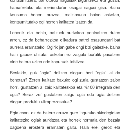
hamarretako eta meriendaren osagai nagusi gisa. Baina
konsumo honen arazoa, maiztasuna baino askotan,
kontsumitutako ogi horren kalitatea izaten da.
Lehenik eta behin, batzuek aurkakoa pentsatzen duten
arren, ez da beharrezkoa elikadura patroi osasungarri bat
aurrera eramateko. Ogirik jan gabe ongi bizi gaitezke, baina
hain gaude ohituta, askotan ez zaigula burutik pasatzen
alde batera uztea edo kopuruak txikitzea.
Bestalde, guk “ogia” deitzen diogun hori “ogia” al da
benetan? Zeren kalitate baxuko ogi zuria gustatzen zaion
horri, gustatzen al zaio kalitatezkoa eta %100 integrala den
ogia? Beraz zer gustatzen zaigu ogia edo ogia deitzen
diogun produktu ultraprozesatua?
Egia esan, ez da batere erraza gure inguruko okindegietan
kalitatezko ogiak aurkitzea eta horrek normala den bezala
dagoena erostera eramaten gaitu. Hala ere, geroz eta