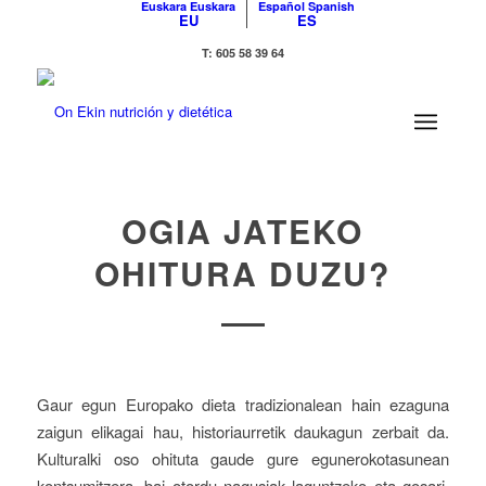
Euskara
Euskara
Español
Spanish
EU
ES
T: 605 58 39 64
OGIA JATEKO
OHITURA DUZU?
Gaur egun Europako dieta tradizionalean hain ezaguna
zaigun elikagai hau, historiaurretik daukagun zerbait da.
Kulturalki oso ohituta gaude gure egunerokotasunean
kontsumitzera, bai otordu nagusiak laguntzeko eta gosari,