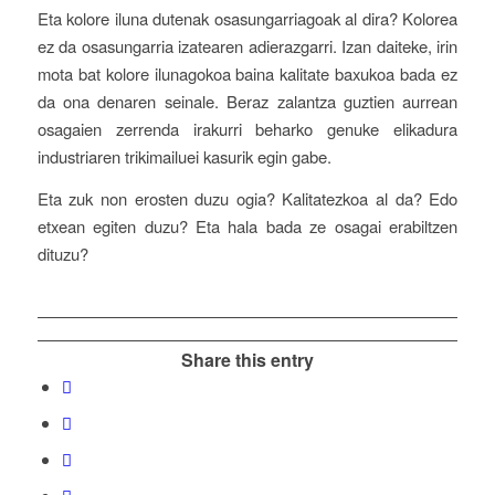
Eta kolore iluna dutenak osasungarriagoak al dira? Kolorea
ez da osasungarria izatearen adierazgarri. Izan daiteke, irin
mota bat kolore ilunagokoa baina kalitate baxukoa bada ez
da ona denaren seinale. Beraz zalantza guztien aurrean
osagaien zerrenda irakurri beharko genuke elikadura
industriaren trikimailuei kasurik egin gabe.
Eta zuk non erosten duzu ogia? Kalitatezkoa al da? Edo
etxean egiten duzu? Eta hala bada ze osagai erabiltzen
dituzu?
Share this entry