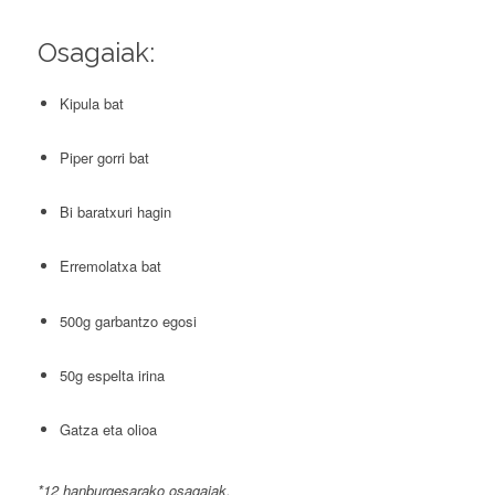
Osagaiak:
Kipula bat
Piper gorri bat
Bi baratxuri hagin
Erremolatxa bat
500g garbantzo egosi
50g espelta irina
Gatza eta olioa
*12 hanburgesarako osagaiak.