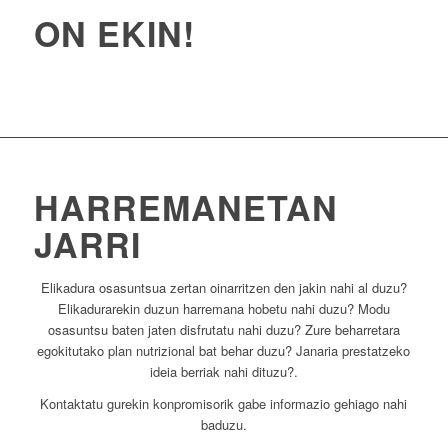
ON EKIN!
HARREMANETAN
JARRI
Elikadura osasuntsua zertan oinarritzen den jakin nahi al duzu?
Elikadurarekin duzun harremana hobetu nahi duzu? Modu
osasuntsu baten jaten disfrutatu nahi duzu? Zure beharretara
egokitutako plan nutrizional bat behar duzu? Janaria prestatzeko
ideia berriak nahi dituzu?.
Kontaktatu gurekin konpromisorik gabe informazio gehiago nahi
baduzu.