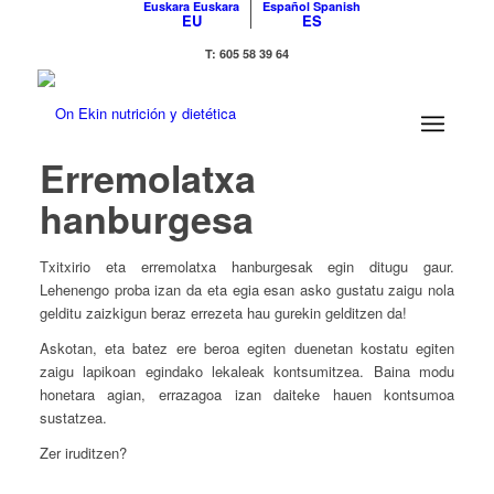
Euskara
Euskara
Español
Spanish
EU
ES
T: 605 58 39 64
Erremolatxa
hanburgesa
Txitxirio eta erremolatxa hanburgesak egin ditugu gaur.
Lehenengo proba izan da eta egia esan asko gustatu zaigu nola
gelditu zaizkigun beraz errezeta hau gurekin gelditzen da!
Askotan, eta batez ere beroa egiten duenetan kostatu egiten
zaigu lapikoan egindako lekaleak kontsumitzea. Baina modu
honetara agian, errazagoa izan daiteke hauen kontsumoa
sustatzea.
Zer iruditzen?