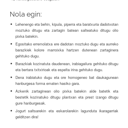
Nola egin:
Lehenengo eta behin, kipula, piperra eta baratxuria dadotxotan
moztuko ditugu eta zartagin batean salteatuko ditugu olio
pixka batekin.
Egositako erremolatxa ere dadotan moztuko dugu eta aurreko
barazkiek kolore marroixka hartzen dutenean zartaginera
gehituko dugu.
Barazkiak kozinatuta daudenean, irabiagailura gehituko ditugu
eta bertara txitxirioak eta espelta irina gehituko dugu.
Dena irabiatuko dugu eta ore homogeneo bat daukagunean
hanburgesa forma ematen hasiko gara.
Azkenik zartaginean olio pixka batekin alde batetik eta
bestetik kozinatuko ditugu plantxan eta prest izango ditugu
gure hanburgesak.
Jogurt saltsarekin eta eskarolarekin lagunduta ikaragarriak
gelditzen dira!