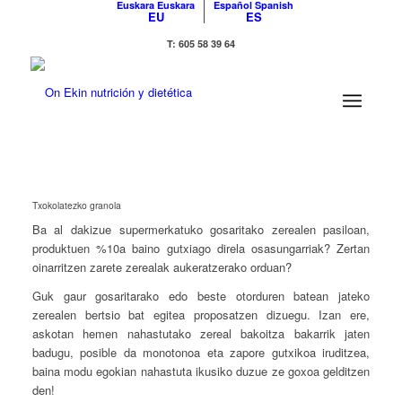
Euskara
Euskara
Español
Spanish
EU
ES
T: 605 58 39 64
Txokolatezko granola
Ba al dakizue supermerkatuko gosaritako zerealen pasiloan,
produktuen %10a baino gutxiago direla osasungarriak? Zertan
oinarritzen zarete zerealak aukeratzerako orduan?
Guk gaur gosaritarako edo beste otorduren batean jateko
zerealen bertsio bat egitea proposatzen dizuegu. Izan ere,
askotan hemen nahastutako zereal bakoitza bakarrik jaten
badugu, posible da monotonoa eta zapore gutxikoa iruditzea,
baina modu egokian nahastuta ikusiko duzue ze goxoa gelditzen
den!