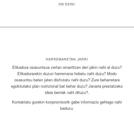
ON EKIN!
HARREMANETAN JARRI
Elikadura osasuntsua zertan oinarritzen den jakin nahi al duzu?
Elikadurarekin duzun harremana hobetu nahi duzu? Modu
osasuntsu baten jaten disfrutatu nahi duzu? Zure beharretara
egokitutako plan nutrizional bat behar duzu? Janaria prestatzeko
ideia berriak nahi dituzu?.
Kontaktatu gurekin konpromisorik gabe informazio gehiago nahi
baduzu.
Kontaktatu