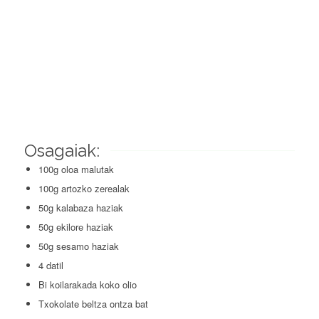
Osagaiak:
100g oloa malutak
100g artozko zerealak
50g kalabaza haziak
50g ekilore haziak
50g sesamo haziak
4 datil
Bi koilarakada koko olio
Txokolate beltza ontza bat