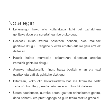
Nola egin:
Lehenengo, koko olio koilarakada txiki bat zartakinera
gehituko dugu eta su ertainean berotuko dugu.
Solidotik likido izatera pasatzen denean, oloa malutak
gehituko ditugu. Etengabe bueltak ematen arituko gara erre ez
daitezen.
Hauek kolore marroixka eskuratzen dutenean artozko
zerealak gehituko ditugu.
Aurreko nahasketarik minutu batez bueltak eman eta hazi
guztiak eta datilak gehituko dizkiogu.
Bitartean, koko olio koilarakadatxo bat eta txokolate beltz
zatia urtuko ditugu, maria bainuan edo mikrouhin labean.
Urtuta daudenean, aurreko zereal guztien nahasketara gehitu,
dena nahastu eta prest egongo da gure txokolatezko granola!