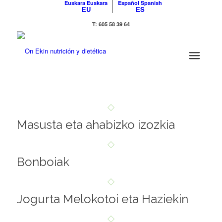
Euskara
Euskara
Español
Spanish
EU
ES
T: 605 58 39 64
Masusta eta ahabizko izozkia
Bonboiak
Jogurta Melokotoi eta Haziekin