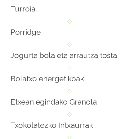
Turroia
Porridge
Jogurta bola eta arrautza tosta
Bolatxo energetikoak
Etxean egindako Granola
Txokolatezko Intxaurrak