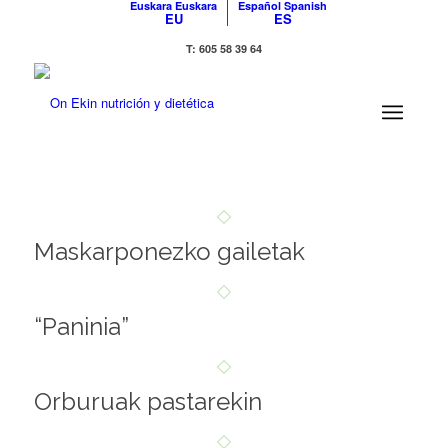
Euskara
Euskara
Español
Spanish
EU
ES
T: 605 58 39 64
Maskarponezko gailetak
“Paninia”
Orburuak pastarekin