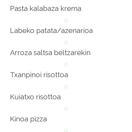
Pasta kalabaza krema
Labeko patata/azenarioa
Arroza saltsa beltzarekin
Txanpinoi risottoa
Kuiatxo risottoa
Kinoa pizza